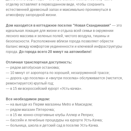
отделку оставляют в первозданном виде, чтобы сохранить
естественней древесный запах и максимально проникнуться в
атмосферу загородной жизни.
Дом находится в коттеджное поселке "Новая Скандинавия"
— это
идеальная локация для жизни и отдыха всей семьи в окружении
лесного массива и зеленых полей, чистого воздуха, тишины и
безопасности. Расположение вблизи города позволяет обрести
баланс между комфортом уединенности и ключевой инфраструктуры
города.
До города всего 20 минут на автомобиле!
Отличная транспортная доступность:
— рядом автобусная остановка;
— 10 минут от аэропорта по хорошей, незагруженной трассе;
— дорога «до поселка» и «внутри поселка» обслуживается (чистится,
ремонтируется) круглый год;
— в 15 км всероссийский курорт «Усть-качка».
Все необходимое рядом:
— на выезде из Перми магазины Metro и Максидом;
— рядом магазин Пятерочка;
— в 15 км. конно-спортивные клубы Аллюр и Реприз;
— бассейн и лечебные процедуры на курорте Усть-Качка;
— больница, школа и детский сад в поселке Усть-Качка.