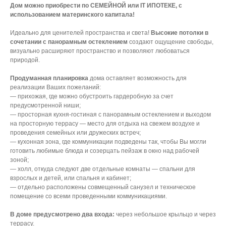
Дом можно приобрести по СЕМЕЙНОЙ или IT ИПОТЕКЕ, с
использованием материнского капитала!
Идеально для ценителей пространства и света!
Высокие потолки в
сочетании с панорамным остеклением
создают ощущение свободы,
визуально расширяют пространство и позволяют любоваться
природой.
Продуманная планировка
дома оставляет возможность для
реализации Ваших пожеланий:
— прихожая, где можно обустроить гардеробную за счет
предусмотренной ниши;
— просторная кухня-гостиная с панорамным остеклением и выходом
на просторную террасу — место для отдыха на свежем воздухе и
проведения семейных или дружеских встреч;
— кухонная зона, где коммуникации подведены так, чтобы Вы могли
готовить любимые блюда и созерцать пейзаж в окно над рабочей
зоной;
— холл, откуда следуют две отдельные комнаты — спальни для
взрослых и детей, или спальня и кабинет;
— отдельно расположены совмещенный санузел и техническое
помещение со всеми проведенными коммуникациями.
В доме предусмотрено два входа:
через небольшое крыльцо и через
террасу.