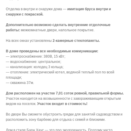
Отделка в внутри и снаружи дома —
имитация бруса внутри и
снаружи с покраской.
Дополнительно возможно сделать внутренние отделочные
работы:
межкомнатные двери, напольное покрытие.
На всех окнах установлены
2-камерные стеклопакеты.
В доме проведены все необходимые коммуникации:
— электроснабжение: 380В, 15 кВт;
— водоснабжение: центральное;
— канализация: колодец 3 кольца;
— отопление: электрический котел, водяной теплый пол по всей
площади;
— скважина 37м.
Дом расположен на участке 7,01 соток ровной, правильной формы.
Участок находится на возвышенности с завораживающим открытым
видом на поселок.
Участок входит в стоимость!
Во дворе Вы сможете обустроить грядки для занятий садоводством и
расположить зону барбекю для отдыха с семей и близкими.
Дом в стиле Барн Хаус — это про экологичность. Поэтому часто