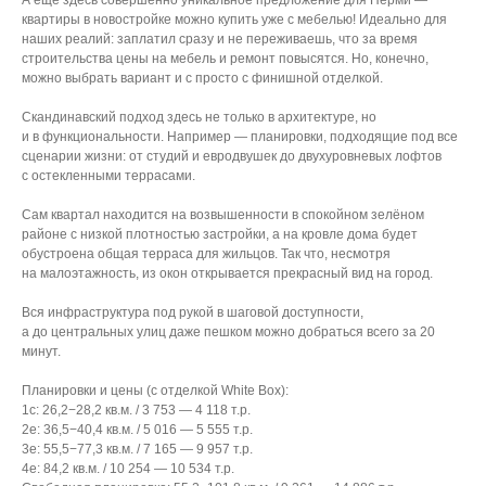
квартиры в новостройке можно купить уже с мебелью! Идеально для
наших реалий: заплатил сразу и не переживаешь, что за время
строительства цены на мебель и ремонт повысятся. Но, конечно,
можно выбрать вариант и с просто с финишной отделкой.
Скандинавский подход здесь не только в архитектуре, но
и в функциональности. Например — планировки, подходящие под все
сценарии жизни: от студий и евродвушек до двухуровневых лофтов
с остекленными террасами.
Сам квартал находится на возвышенности в спокойном зелёном
районе с низкой плотностью застройки, а на кровле дома будет
обустроена общая терраса для жильцов. Так что, несмотря
на малоэтажность, из окон открывается прекрасный вид на город.
Вся инфраструктура под рукой в шаговой доступности,
а до центральных улиц даже пешком можно добраться всего за 20
минут.
Планировки и цены (с отделкой White Box):
1с: 26,2−28,2 кв.м. / 3 753 — 4 118 т.р.
2е: 36,5−40,4 кв.м. / 5 016 — 5 555 т.р.
3е: 55,5−77,3 кв.м. / 7 165 — 9 957 т.р.
4е: 84,2 кв.м. / 10 254 — 10 534 т.р.