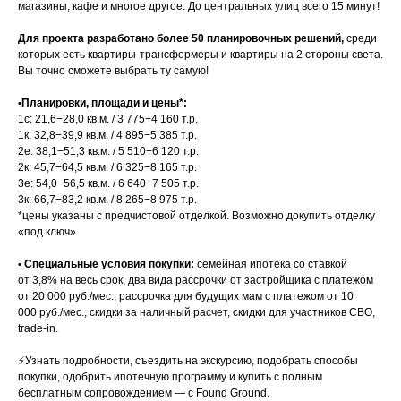
магазины, кафе и многое другое. До центральных улиц всего 15 минут!
Для проекта разработано более 50 планировочных решений,
среди
которых есть квартиры-трансформеры и квартиры на 2 стороны света.
Вы точно сможете выбрать ту самую!
•Планировки, площади и цены*:
1с: 21,6−28,0 кв.м. / 3 775−4 160 т.р.
1к: 32,8−39,9 кв.м. / 4 895−5 385 т.р.
2е: 38,1−51,3 кв.м. / 5 510−6 120 т.р.
2к: 45,7−64,5 кв.м. / 6 325−8 165 т.р.
3е: 54,0−56,5 кв.м. / 6 640−7 505 т.р.
3к: 66,7−83,2 кв.м. / 8 265−8 975 т.р.
*цены указаны с предчистовой отделкой. Возможно докупить отделку
«под ключ».
• Специальные условия покупки:
семейная ипотека со ставкой
от 3,8% на весь срок, два вида рассрочки от застройщика с платежом
от 20 000 руб./мес., рассрочка для будущих мам с платежом от 10
000 руб./мес., скидки за наличный расчет, скидки для участников СВО,
trade-in.
⚡️Узнать подробности, съездить на экскурсию, подобрать способы
покупки, одобрить ипотечную программу и купить с полным
бесплатным сопровождением — с Found Ground.