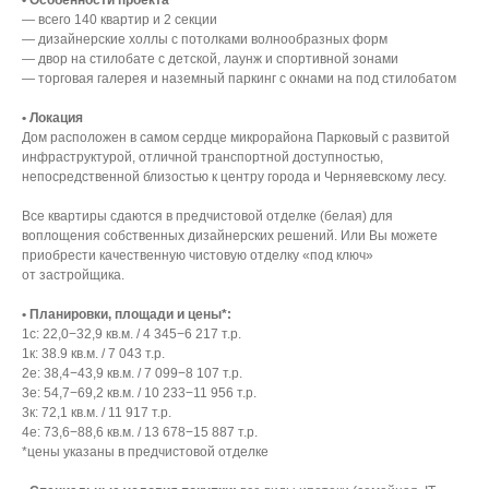
— всего 140 квартир и 2 секции
— дизайнерские холлы с потолками волнообразных форм
— двор на стилобате с детской, лаунж и спортивной зонами
— торговая галерея и наземный паркинг с окнами на под стилобатом
• Локация
Дом расположен в самом сердце микрорайона Парковый с развитой
инфраструктурой, отличной транспортной доступностью,
непосредственной близостью к центру города и Черняевскому лесу.
Все квартиры сдаются в предчистовой отделке (белая) для
воплощения собственных дизайнерских решений. Или Вы можете
приобрести качественную чистовую отделку «под ключ»
от застройщика.
• Планировки, площади и цены*:
1с: 22,0−32,9 кв.м. / 4 345−6 217 т.р.
1к: 38.9 кв.м. / 7 043 т.р.
2е: 38,4−43,9 кв.м. / 7 099−8 107 т.р.
3е: 54,7−69,2 кв.м. / 10 233−11 956 т.р.
3к: 72,1 кв.м. / 11 917 т.р.
4е: 73,6−88,6 кв.м. / 13 678−15 887 т.р.
*цены указаны в предчистовой отделке