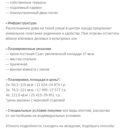
— собственные террасы
— подземный паркинг
— благоустроенный двор-патио
• Инфраструктура
Расположение дома на тихой улице в центре города предлагает
уникальное сочетание уединения и удобства. При этом вы остаетесь
вблизи ключевых деловых и культурных зон.
• Планировочные решения
— кухня-гостиная Сьют увеличенной площади 37 кв.м.
— мастер-спальня
— прачечная
— ванная комната с окном
• Планировки, площади и цены*:
2е: 50,1−115 кв.м. / 11 024−24 974 т.р.
3е: 79,3−121 кв.м. / 17 895−27 577 т.р.
4е: 121,6 кв.м. / 25 415−26 951 т.р.
*цены указаны с черновой отделкой
• Специальные условия покупки:
все виды ипотеки, рассрочка
от застройщика на индивидуальных условиях.
⚡️
Узнать подробности, съездить на экскурсию, подобрать способы