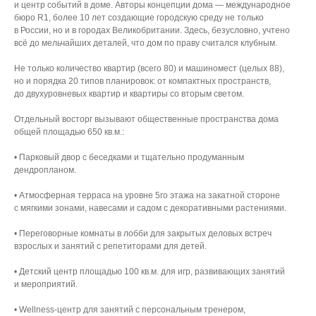
и центр событий в доме. Авторы концепции дома — международное
бюро R1, более 10 лет создающие городскую среду не только
в России, но и в городах Великобритании. Здесь, безусловно, учтено
всё до мельчайших деталей, что дом по праву считался клубным.
Не только количество квартир (всего 80) и машиномест (целых 88),
но и порядка 20 типов планировок: от компактных пространств,
до двухуровневых квартир и квартиры со вторым светом.
Отдельный восторг вызывают общественные пространства дома
общей площадью 650 кв.м.:
• Парковый двор с беседками и тщательно продуманным
дендропланом.
• Атмосферная терраса на уровне 5го этажа на закатной стороне
с мягкими зонами, навесами и садом с декоративными растениями.
• Переговорные комнаты в лобби для закрытых деловых встреч
взрослых и занятий с репетиторами для детей.
• Детский центр площадью 100 кв.м. для игр, развивающих занятий
и мероприятий.
• Wellness-центр для занятий с персональным тренером,