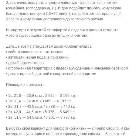
Здесь очень доступные цены и действуют все льготные ипотеки
(семейная, господдержка, IT). И дом подойдёт любому, кому важно
быть рядом с центром (15−20 минут), кто работает в стороне ул. Г.
Хасана и кому важна доступность до восточного обхода.
И квартиры с отделкой «комфорт»! А отделка в данном сегменте
у этого застройщика одна из лучших, я считаю.
Дальше всё по стандартам дома комфорт-класса:
• собственная газовая котельная
• автоматическая подача показаний
• дизайнерские холлы
• огороженная территория с видеонаблюдением и консьерж-сервисом
• двор с игровой, детской и спортивной площадками
Площади и стоимость:
• 1с: 21,8 — 23,9 кв.м. / 2 985 — 3 196 т.р.
• 1к: 31,4 — 34 кв.м. / 3 689 — 4 193 т.р.
• 2е: 31,7 — 43,8 кв.м. / 3 788 — 5 440 т.р.
• 2к: 42,8 — 44,5 кв.м. / 5 376 — 5 649 т.р.
• 3е: 51,8 — 54,5 кв.м. / 6 261 — 6 787 т.р.
Выбрать свой вариант для комфортной жизни — с Found Ground. И как
всегда: консультация и полное сопровождение сделки — бесплатно!