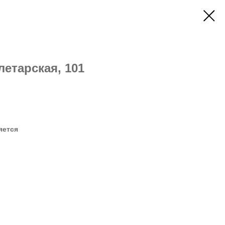
летарская, 101
яется