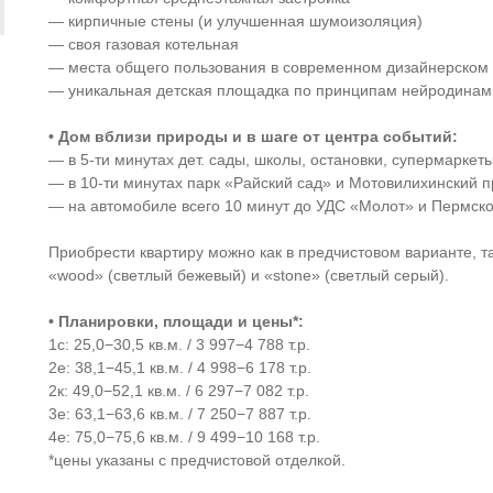
— кирпичные стены (и улучшенная шумоизоляция)
— своя газовая котельная
— места общего пользования в современном дизайнерском
— уникальная детская площадка по принципам нейродинамик
• Дом вблизи природы и в шаге от центра событий:
— в 5-ти минутах дет. сады, школы, остановки, супермаркет
— в 10-ти минутах парк «Райский сад» и Мотовилихинский п
— на автомобиле всего 10 минут до УДС «Молот» и Пермско
Приобрести квартиру можно как в предчистовом варианте, та
«wood» (светлый бежевый) и «stone» (светлый серый).
• Планировки, площади и цены*:
1с: 25,0−30,5 кв.м. / 3 997−4 788 т.р.
2е: 38,1−45,1 кв.м. / 4 998−6 178 т.р.
2к: 49,0−52,1 кв.м. / 6 297−7 082 т.р.
3е: 63,1−63,6 кв.м. / 7 250−7 887 т.р.
4е: 75,0−75,6 кв.м. / 9 499−10 168 т.р.
*цены указаны с предчистовой отделкой.